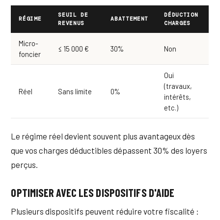
SEUIL DE
DÉDUCTION
RÉGIME
ABATTEMENT
REVENUS
CHARGES
Micro-
≤ 15 000 €
30%
Non
foncier
Oui
(travaux,
Réel
Sans limite
0%
intérêts,
etc.)
Le régime réel devient souvent plus avantageux dès
que vos charges déductibles dépassent 30% des loyers
perçus.
OPTIMISER AVEC LES DISPOSITIFS D'AIDE
Plusieurs dispositifs peuvent réduire votre fiscalité :