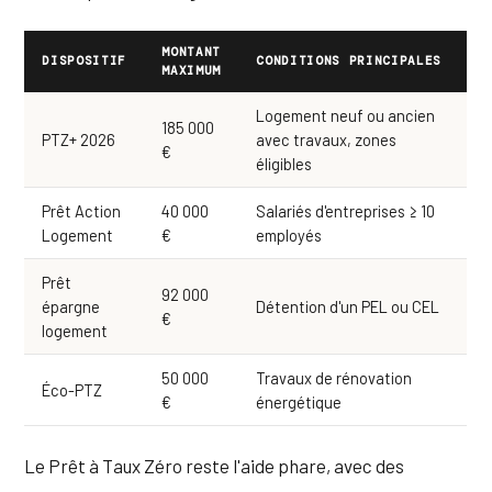
MONTANT
DISPOSITIF
CONDITIONS PRINCIPALES
MAXIMUM
Logement neuf ou ancien
185 000
PTZ+ 2026
avec travaux, zones
€
éligibles
Prêt Action
40 000
Salariés d'entreprises ≥ 10
Logement
€
employés
Prêt
92 000
épargne
Détention d'un PEL ou CEL
€
logement
50 000
Travaux de rénovation
Éco-PTZ
€
énergétique
Le Prêt à Taux Zéro reste l'aide phare, avec des