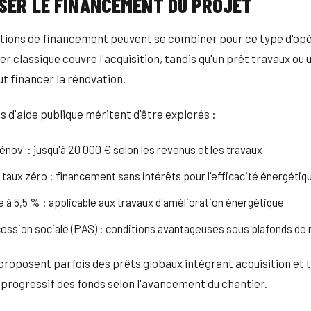
SER LE FINANCEMENT DU PROJET
utions de financement peuvent se combiner pour ce type d'opé
r classique couvre l'acquisition, tandis qu'un prêt travaux ou 
t financer la rénovation.
fs d'aide publique méritent d'être explorés :
ov' : jusqu'à 20 000 € selon les revenus et les travaux
 taux zéro : financement sans intérêts pour l'efficacité énergétiq
e à 5,5 % : applicable aux travaux d'amélioration énergétique
ccession sociale (PAS) : conditions avantageuses sous plafonds de
roposent parfois des prêts globaux intégrant acquisition et 
progressif des fonds selon l'avancement du chantier.