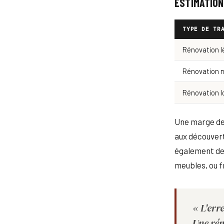
ESTIMATION
TYPE DE TR
Rénovation l
Rénovation 
Rénovation l
Une marge de
aux découvert
également de 
meubles, ou f
« L'err
Une rén