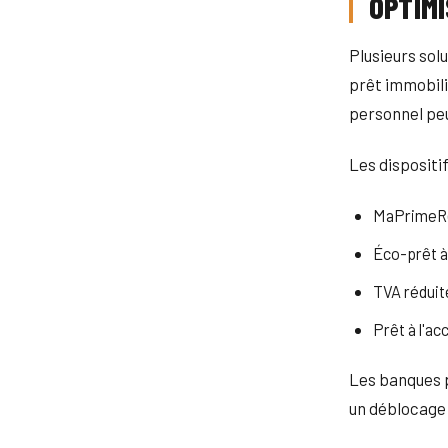
OPTIMI
Plusieurs sol
prêt immobilie
personnel peu
Les dispositi
MaPrimeRén
Éco-prêt à
TVA réduit
Prêt à l'a
Les banques p
un déblocage 