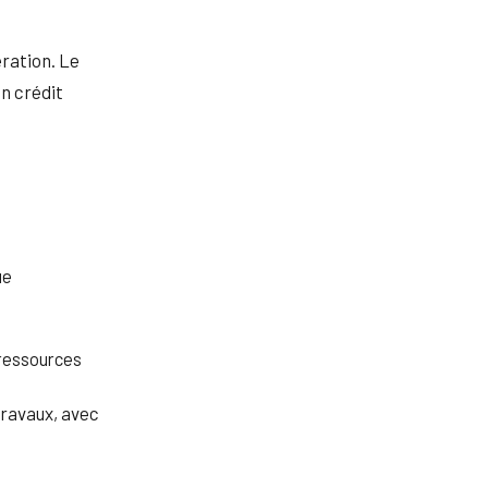
ration. Le
un crédit
ue
 ressources
travaux, avec