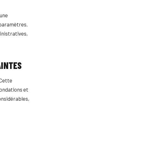
 une
 paramètres.
inistratives,
AINTES
 Cette
 fondations et
onsidérables,