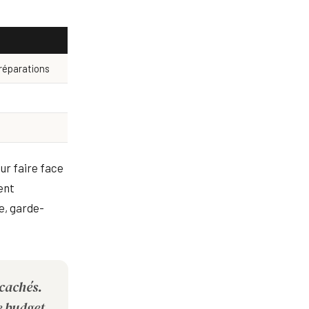
 réparations
ur faire face
ent
e, garde-
 cachés.
e budget