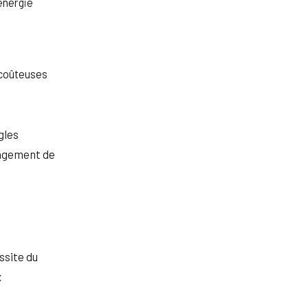
énergie
 coûteuses
gles
angement de
ssite du
x