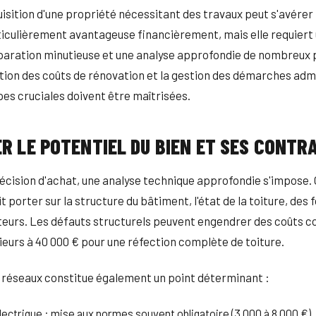
isition d'une propriété nécessitant des travaux peut s'avérer
iculièrement avantageuse financièrement, mais elle requiert
paration minutieuse et une analyse approfondie de nombreux
ation des coûts de rénovation et la gestion des démarches adm
pes cruciales doivent être maîtrisées.
R LE POTENTIEL DU BIEN ET SES CONTR
écision d'achat, une analyse technique approfondie s'impose.
t porter sur la structure du bâtiment, l'état de la toiture, des
eurs. Les défauts structurels peuvent engendrer des coûts c
ieurs à 40 000 € pour une réfection complète de toiture.
 réseaux constitue également un point déterminant :
ectrique : mise aux normes souvent obligatoire (3 000 à 8 000 €)