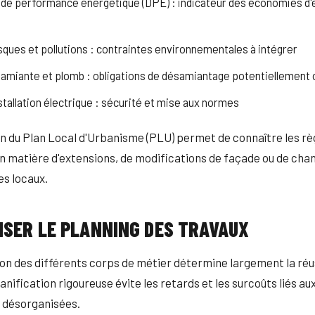
 de performance énergétique (DPE) : indicateur des économies d'
isques et pollutions : contraintes environnementales à intégrer
 amiante et plomb : obligations de désamiantage potentiellement
nstallation électrique : sécurité et mise aux normes
on du Plan Local d'Urbanisme (PLU) permet de connaître les rè
n matière d'extensions, de modifications de façade ou de ch
es locaux.
SER LE PLANNING DES TRAVAUX
on des différents corps de métier détermine largement la réu
anification rigoureuse évite les retards et les surcoûts liés au
s désorganisées.