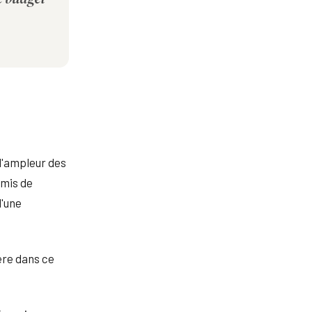
 l'ampleur des
rmis de
d'une
ère dans ce