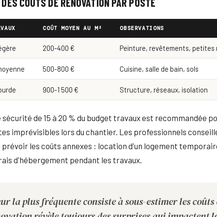
 DES COÛTS DE RÉNOVATION PAR POSTE
AVAUX
COÛT MOYEN AU M²
OBSERVATIONS
égère
200-400 €
Peinture, revêtements, petites
moyenne
500-800 €
Cuisine, salle de bain, sols
ourde
900-1 500 €
Structure, réseaux, isolation
 sécurité de 15 à 20 % du budget travaux est recommandée po
es imprévisibles lors du chantier. Les professionnels conseill
prévoir les coûts annexes : location d'un logement temporair
rais d'hébergement pendant les travaux.
eur la plus fréquente consiste à sous-estimer les coûts
ovation révèle toujours des surprises qui impactent l