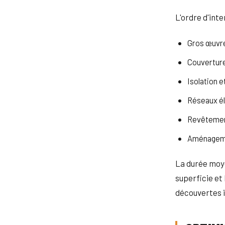
L'ordre d'int
Gros œuvre
Couverture
Isolation e
Réseaux él
Revêtement
Aménageme
La durée moye
superficie et
découvertes i