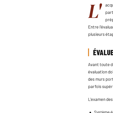
L'
acqu
part
pré
Entre l'évalu
plusieurs éta
ÉVALUE
Avant toute d
évaluation doi
des murs port
parfois supér
L'examen des
Système él