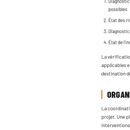
Diagnostic
possibles
État des r
Diagnostic
État de l'i
La vérificati
applicables e
destination d
ORGANI
La coordinati
projet. Une pl
intervention