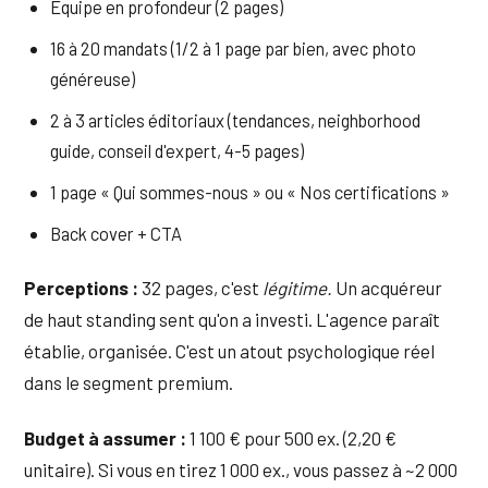
Équipe en profondeur (2 pages)
16 à 20 mandats (1/2 à 1 page par bien, avec photo
généreuse)
2 à 3 articles éditoriaux (tendances, neighborhood
guide, conseil d'expert, 4-5 pages)
1 page « Qui sommes-nous » ou « Nos certifications »
Back cover + CTA
Perceptions :
32 pages, c'est
légitime.
Un acquéreur
de haut standing sent qu'on a investi. L'agence paraît
établie, organisée. C'est un atout psychologique réel
dans le segment premium.
Budget à assumer :
1 100 € pour 500 ex. (2,20 €
unitaire). Si vous en tirez 1 000 ex., vous passez à ~2 000