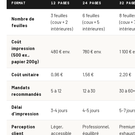
FORMAT
12 PAGES
24 PAGES
32 PAG
3 feuilles
6 feuilles
8 feuille
Nombre de
(couv + 2
(couv + 5
(couv + 
feuilles
intérieures)
intérieures)
intérieu
Coût
impression
480 € env.
780 € env.
1 100 € 
(500 ex.,
papier 200g)
Coût unitaire
0,96 €
1,56 €
2,20 €
Mandats
5 à 12
12 à 30
30 à 60
recommandés
Délai
3-4 jours
4-5 jours
5-7 jour
d'impression
Perception
Léger,
Professionnel,
Premium
client
accessible
équilibré
exhaust