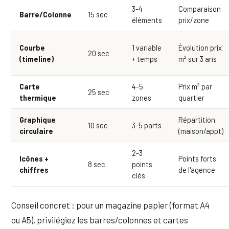
3-4
Comparaison
Barre/Colonne
15 sec
éléments
prix/zone
Courbe
1 variable
Évolution prix
20 sec
(timeline)
+ temps
m² sur 3 ans
Carte
4-5
Prix m² par
25 sec
thermique
zones
quartier
Graphique
Répartition
10 sec
3-5 parts
circulaire
(maison/appt)
2-3
Icônes +
Points forts
8 sec
points
chiffres
de l'agence
clés
Conseil concret : pour un magazine papier (format A4
ou A5), privilégiez les barres/colonnes et cartes