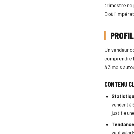
trimestre ne 
D'où l'impérat
PROFIL
Un vendeur co
comprendre le
à 3 mois autou
CONTENU C
Statistiqu
vendent à 
justifie un
Tendances
veut valori