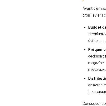
Avant d'envi
trois leviers c
Budget de
premium, vi
édition pou
Fréquence
décision d
magazine t
mieux aux 
Distribut
en avant im
Les canaux
Conséquence f