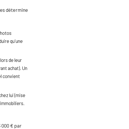
les détermine
photos
duire qu'une
ors de leur
ant achat). Un
l convient
hez lui (mise
 immobiliers.
 000 € par