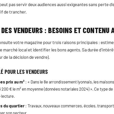
peut pas servir deux audiences aussi exigeantes sans perte d'e
if de trancher.
 DES VENDEURS : BESOINS ET CONTENU 
nsulte votre magazine pour trois raisons principales : estime
 marché local et identifier les bons agents. Sa durée d'intérêt
r de la décision de vendre).
LÉ POUR LES VENDEURS
es prix au m²
: « Dans le 8e arrondissement lyonnais, les maison
6 200 € le m² en moyenne (données notariales 2024) ». Ce type d
e lecture.
 du quartier
: Travaux, nouveaux commerces, écoles, transport
ser son secteur.