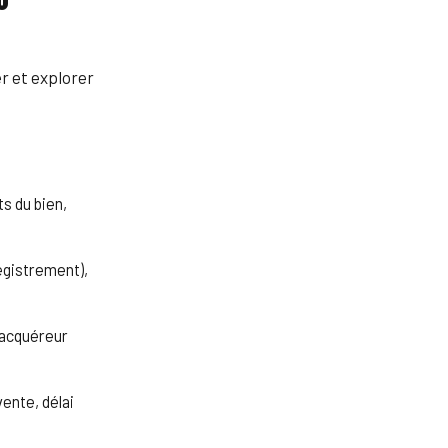
r et explorer
ts du bien,
egistrement),
'acquéreur
vente, délai