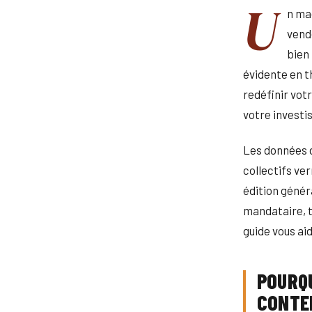
U
n ma
vend
bien 
évidente en th
redéfinir vot
votre invest
Les données d
collectifs ve
édition génér
mandataire, t
guide vous ai
POURQU
CONTE