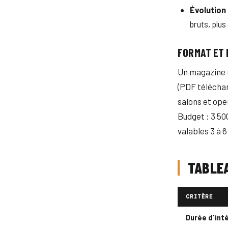
Évolution
bruts, plu
FORMAT ET 
Un magazine m
(PDF téléchar
salons et ope
Budget : 3 50
valables 3 à 6
TABLEA
CRITÈRE
Durée d'int