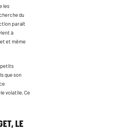
e les
echerche du
ction paraît
vient à
dget et même
 petits
ls que son
nce
e volatile. Ce
GET, LE