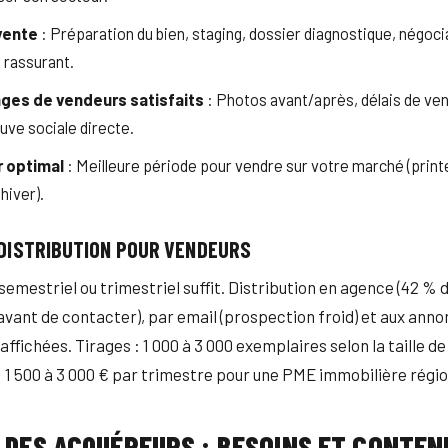
vente
: Préparation du bien, staging, dossier diagnostique, négoc
 rassurant.
es de vendeurs satisfaits
: Photos avant/après, délais de ven
uve sociale directe.
r optimal
: Meilleure période pour vendre sur votre marché (prin
hiver).
DISTRIBUTION POUR VENDEURS
emestriel ou trimestriel suffit. Distribution en agence (42 %
e avant de contacter), par email (prospection froid) et aux ann
ffichées. Tirages : 1 000 à 3 000 exemplaires selon la taille de
: 1 500 à 3 000 € par trimestre pour une PME immobilière régio
 DES ACQUÉREURS : BESOINS ET CONTEN