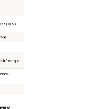
l
lées (70 %)
 mois
sibilité marque
onnés,
DEUX