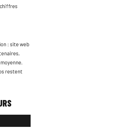
 chiffres
ion : site web
tenaires,
e moyenne.
tos restent
URS