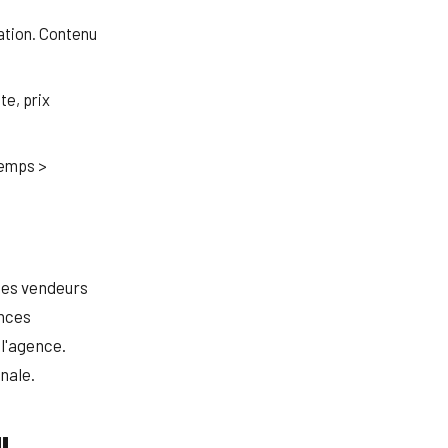
iation. Contenu
te, prix
temps >
 des vendeurs
onces
 l'agence.
nale.
U