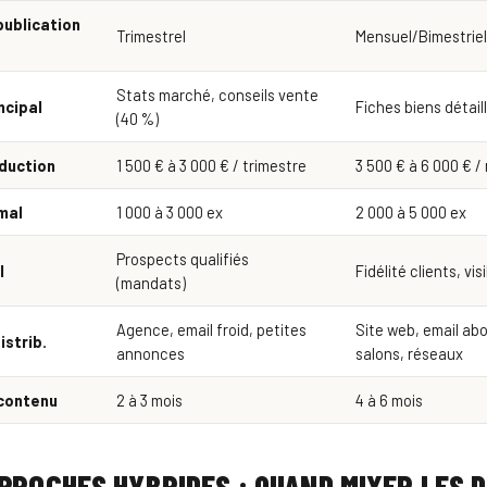
ublication
Trimestrel
Mensuel/Bimestrie
Stats marché, conseils vente
ncipal
Fiches biens détail
(40 %)
duction
1 500 € à 3 000 € / trimestre
3 500 € à 6 000 € /
mal
1 000 à 3 000 ex
2 000 à 5 000 ex
Prospects qualifiés
l
Fidélité clients, vi
(mandats)
Agence, email froid, petites
Site web, email ab
istrib.
annonces
salons, réseaux
 contenu
2 à 3 mois
4 à 6 mois
PROCHES HYBRIDES : QUAND MIXER LES 