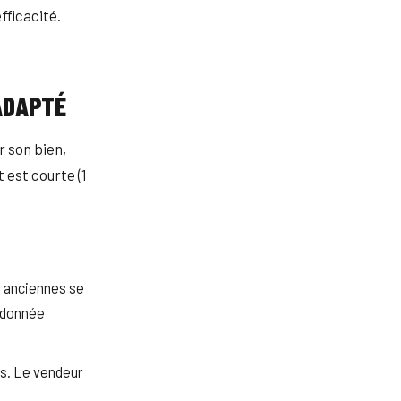
fficacité.
ADAPTÉ
r son bien,
 est courte (1
s anciennes se
e donnée
s. Le vendeur