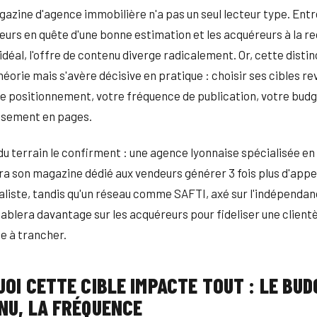
gazine d'agence immobilière n'a pas un seul lecteur type. Entr
eurs en quête d'une bonne estimation et les acquéreurs à la r
idéal, l'offre de contenu diverge radicalement. Or, cette distin
éorie mais s'avère décisive en pratique : choisir ses cibles re
re positionnement, votre fréquence de publication, votre bu
issement en pages.
u terrain le confirment : une agence lyonnaise spécialisée en
rra son magazine dédié aux vendeurs générer 3 fois plus d'appe
aliste, tandis qu'un réseau comme SAFTI, axé sur l'indépenda
ablera davantage sur les acquéreurs pour fideliser une clientèl
de à trancher.
OI CETTE CIBLE IMPACTE TOUT : LE BUD
NU, LA FRÉQUENCE