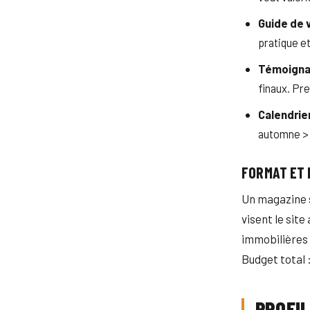
Guide de 
pratique et
Témoignag
finaux. Pre
Calendrie
automne > 
FORMAT ET 
Un magazine s
visent le sit
immobilières a
Budget total 
PROFIL