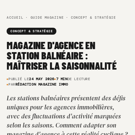
ACCUEIL
·
GUIDE MAGAZINE
· CONCEPT & STRATÉGIE
CONCEPT & STRATÉGIE
MAGAZINE D'AGENCE EN
STATION BALNÉAIRE :
MAÎTRISER LA SAISONNALITÉ
PUBLIÉ LE
24 MAY 2026
7 MIN
DE LECTURE
PAR
RÉDACTION MAGAZINE IMMO
Les stations balnéaires présentent des défis
uniques pour les agences immobilières,
avec des fluctuations d'activité marquées
selon les saisons. Comment adapter son
magazine d'agence à cette réalité cyclique ?