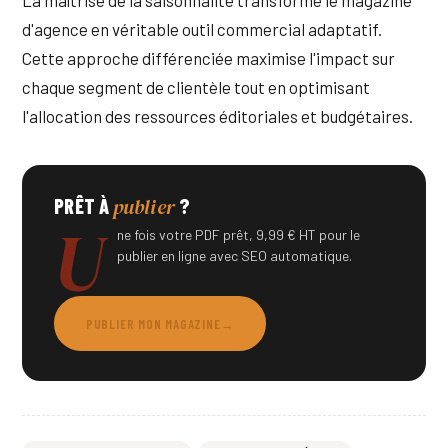
La maîtrise de la saisonnalité transforme le magazine
d'agence en véritable outil commercial adaptatif.
Cette approche différenciée maximise l'impact sur
chaque segment de clientèle tout en optimisant
l'allocation des ressources éditoriales et budgétaires.
publier
PRÊT À
?
U
ne fois votre PDF prêt, 9,99 € HT pour le
publier en ligne avec SEO automatique.
PUBLIER MON MAGAZINE
→