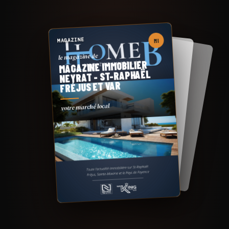
MAGAZINE
MI
le magazine de
MAGAZINE IMMOBILIER
NEYRAT - ST-RAPHAËL
FRÉJUS ET VAR
votre marché local