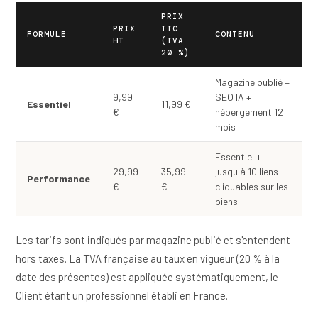
PRIX
PRIX
TTC
FORMULE
CONTENU
HT
(TVA
20 %)
Magazine publié +
9,99
SEO IA +
Essentiel
11,99 €
€
hébergement 12
mois
Essentiel +
29,99
35,99
jusqu'à 10 liens
Performance
€
€
cliquables sur les
biens
Les tarifs sont indiqués par magazine publié et s'entendent
hors taxes. La TVA française au taux en vigueur (20 % à la
date des présentes) est appliquée systématiquement, le
Client étant un professionnel établi en France.