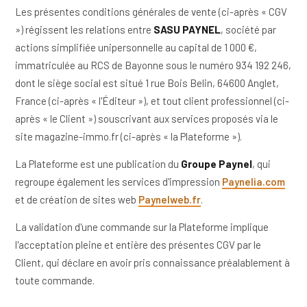
Les présentes conditions générales de vente (ci-après « CGV
C'est quoi Magazine Immo ?
Combien ça coûte ?
») régissent les relations entre
SASU PAYNEL
, société par
Comment publier mon magazine ?
actions simplifiée unipersonnelle au capital de 1 000 €,
Différence Essentiel vs Performance ?
immatriculée au RCS de Bayonne sous le numéro 934 192 246,
dont le siège social est situé 1 rue Bois Belin, 64600 Anglet,
France (ci-après « l'Éditeur »), et tout client professionnel (ci-
après « le Client ») souscrivant aux services proposés via le
site magazine-immo.fr (ci-après « la Plateforme »).
La Plateforme est une publication du
Groupe Paynel
, qui
regroupe également les services d'impression
Paynelia.com
et de création de sites web
Paynelweb.fr
.
La validation d'une commande sur la Plateforme implique
l'acceptation pleine et entière des présentes CGV par le
Client, qui déclare en avoir pris connaissance préalablement à
toute commande.