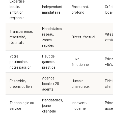
Expertise
locale,
Indépendant,
Rassurant,
Crédi
ambition
mandataire
profond
loca
régionale
Mandataires
Transparence,
réseau,
Vite
réactivité,
Direct, factuel
zones
vent
résultats
rapides
Votre
Haut de
Luxe,
Prix
patrimoine,
gamme,
émotionnel
+15
notre passion
prestige
Agence
Ensemble,
Humain,
Fidél
locale < 20
créons du lien
chaleureux
clien
agents
Mandataires,
Technologie au
Innovant,
Prim
jeune
service
moderne
accé
clientèle