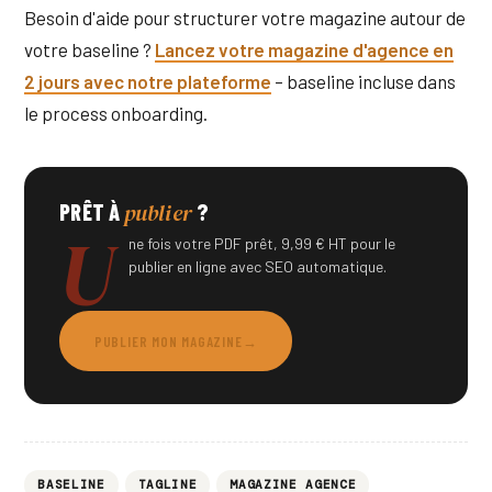
Besoin d'aide pour structurer votre magazine autour de
votre baseline ?
Lancez votre magazine d'agence en
2 jours avec notre plateforme
– baseline incluse dans
le process onboarding.
publier
PRÊT À
?
U
ne fois votre PDF prêt, 9,99 € HT pour le
publier en ligne avec SEO automatique.
PUBLIER MON MAGAZINE
→
BASELINE
TAGLINE
MAGAZINE AGENCE