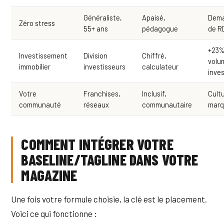
Généraliste,
Apaisé,
Dem
Zéro stress
55+ ans
pédagogue
de R
+23
Investissement
Division
Chiffré,
volu
immobilier
investisseurs
calculateur
inve
Votre
Franchises,
Inclusif,
Cult
communauté
réseaux
communautaire
mar
COMMENT INTÉGRER VOTRE
BASELINE/TAGLINE DANS VOTRE
MAGAZINE
Une fois votre formule choisie, la clé est le placement.
Voici ce qui fonctionne :