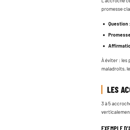
L'accroche ce
promesse clai
Question
:
Promess
Affirmati
À éviter : les
maladroits, le
LES A
3 à 5 accroch
verticalement
EXEMPLE D'