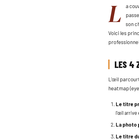
L
a cou
passe
son c
Voici les pri
professionnel
LES 4 
L'œil parcour
heatmap (eye-
Le titre 
l'œil arriv
La photo 
Le titre 