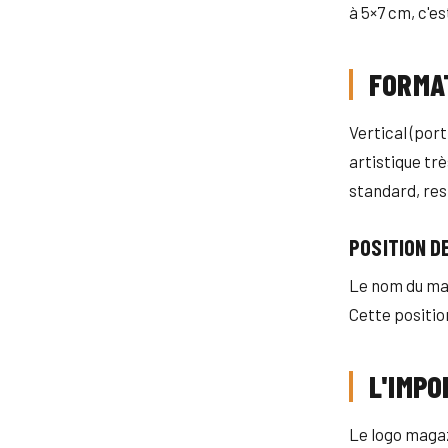
à 5×7 cm, c'est
FORMA
Vertical (port
artistique tr
standard, res
POSITION D
Le nom du mag
Cette positio
L'IMP
Le logo magaz