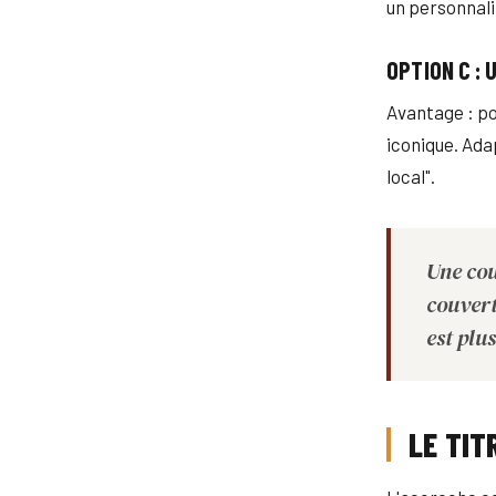
un personnalit
OPTION C :
Avantage : pos
iconique. Ada
local".
Une cou
couvert
est plu
LE TIT