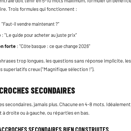
ntrale doit tenir en 5-10 mots maximum, formuler un bénéfice
re. Trois formules qui fonctionnent :
 "Faut-il vendre maintenant ?"
e
: "Le guide pour acheter au juste prix"
on forte
: "Côte basque : ce que change 2026"
 phrases trop longues, les questions sans réponse implicite, le
s superlatifs creux ("Magnifique sélection !").
CCROCHES SECONDAIRES
es secondaires, jamais plus. Chacune en 4-8 mots. Idéalement
 à droite ou à gauche, ou réparties en bas.
ACCROCHES SECONDAIRES BIEN CONSTRUITES