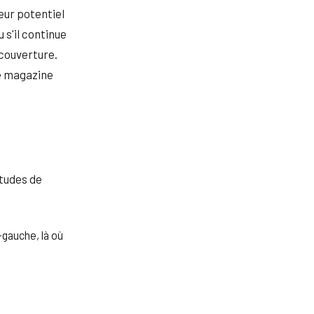
eur potentiel
 s'il continue
 couverture.
se magazine
études de
gauche, là où