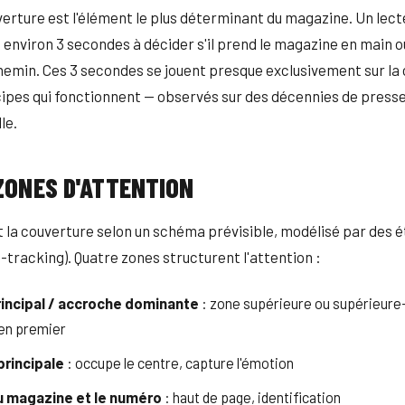
verture est l'élément le plus déterminant du magazine. Un lect
 environ 3 secondes à décider s'il prend le magazine en main ou
hemin. Ces 3 secondes se jouent presque exclusivement sur la
ncipes qui fonctionnent — observés sur des décennies de pres
le.
ZONES D'ATTENTION
t la couverture selon un schéma prévisible, modélisé par des 
tracking). Quatre zones structurent l'attention :
principal / accroche dominante
: zone supérieure ou supérieure-
e en premier
principale
: occupe le centre, capture l'émotion
du magazine et le numéro
: haut de page, identification