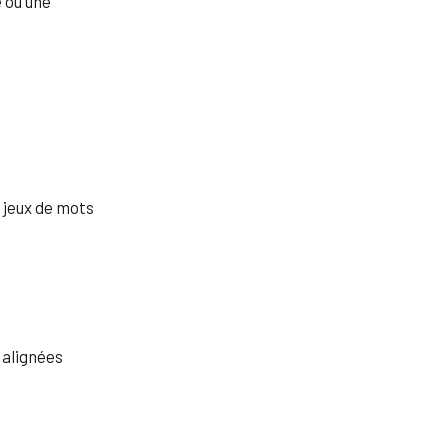
 ou une
s jeux de mots
 alignées