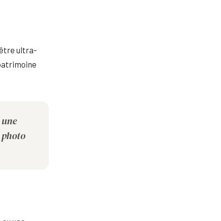
être ultra-
"patrimoine
 une
a photo