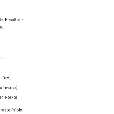
e. Résultat :
e.
ois
 titre)
u inverse)
r le texte
reste lisible