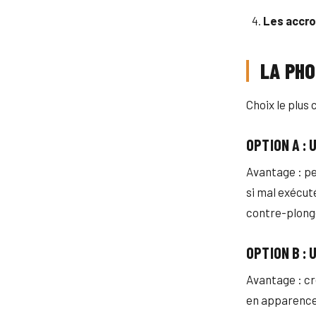
Les accr
LA PH
Choix le plus 
OPTION A :
Avantage : pe
si mal exécut
contre-plongé
OPTION B :
Avantage : cr
en apparence.