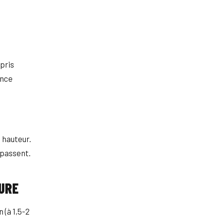
 pris
ence
 hauteur.
épassent.
URE
 (à 1,5-2