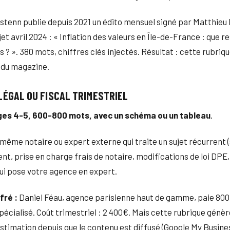
tenn publie depuis 2021 un édito mensuel signé par Matthieu 
et avril 2024 : « Inflation des valeurs en Île-de-France : que re
s ? ». 380 mots, chiffres clés injectés. Résultat : cette rubri
 du magazine.
 LÉGAL OU FISCAL TRIMESTRIEL
es 4-5, 600-800 mots, avec un schéma ou un tableau
.
 même notaire ou expert externe qui traite un sujet récurrent 
 prise en charge frais de notaire, modifications de loi DPE, e
ui pose votre agence en expert.
fré :
Daniel Féau, agence parisienne haut de gamme, paie 800
spécialisé. Coût trimestriel : 2 400€. Mais cette rubrique génè
timation depuis que le contenu est diffusé (Google My Busine