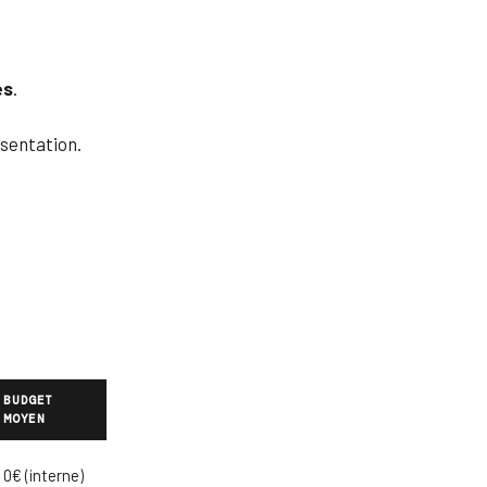
és
.
sentation.
BUDGET
MOYEN
0€ (interne)