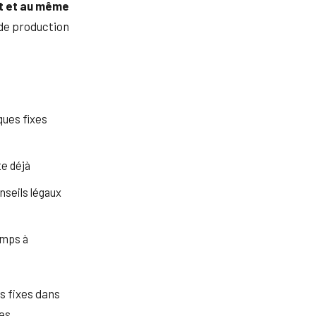
 et au même
 de production
ques fixes
te déjà
onseils légaux
emps à
s fixes dans
es,