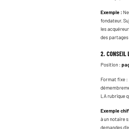
Exemple :
Nes
fondateur. Suj
les acquéreur
des partages
2. CONSEIL
Position :
pag
Format fixe :
démembrement,
LA rubrique q
Exemple chif
à un notaire 
demandes d'es