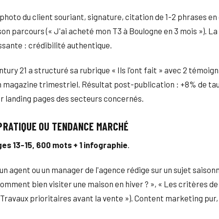
photo du client souriant, signature, citation de 1-2 phrases en
son parcours (« J'ai acheté mon T3 à Boulogne en 3 mois »). La 
ssante : crédibilité authentique.
tury 21 a structuré sa rubrique « Ils l'ont fait » avec 2 témoig
 magazine trimestriel. Résultat post-publication : +8% de ta
r landing pages des secteurs concernés.
 PRATIQUE OU TENDANCE MARCHÉ
es 13-15, 600 mots + 1 infographie
.
 un agent ou un manager de l'agence rédige sur un sujet saisonn
omment bien visiter une maison en hiver ? », « Les critères de
« Travaux prioritaires avant la vente »). Content marketing pur,