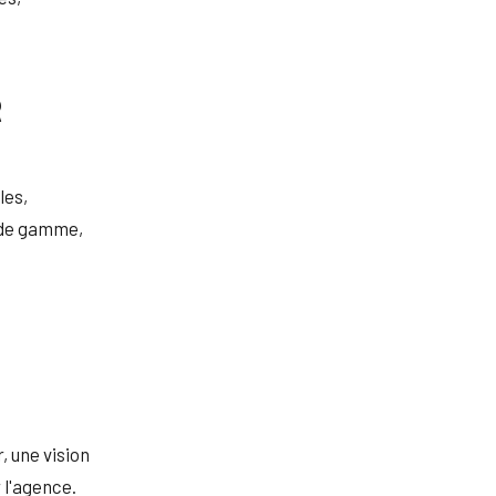
R
les,
 de gamme,
, une vision
 l'agence.