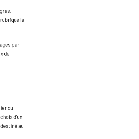
 gras,
rubrique la
nages par
ux de
ier ou
 choix d'un
 destiné au