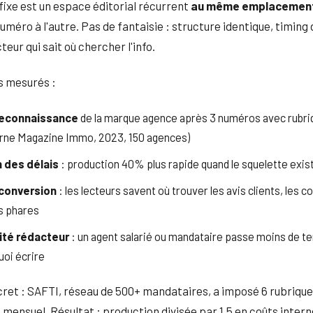
fixe est un espace éditorial récurrent
au même emplacement
uméro à l'autre. Pas de fantaisie : structure identique, timing
cteur qui sait où chercher l'info.
s mesurés :
reconnaissance
de la marque agence après 3 numéros avec rubri
erne Magazine Immo, 2023, 150 agences)
 des délais
: production 40% plus rapide quand le squelette exis
 conversion
: les lecteurs savent où trouver les avis clients, les c
ns phares
ité rédacteur
: un agent salarié ou mandataire passe moins de t
uoi écrire
et : SAFTI, réseau de 500+ mandataires, a imposé 6 rubrique
mensuel. Résultat : production divisée par 1,5 en coûts intern