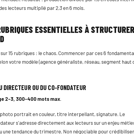
s lecteurs multiplié par 2,3 en 6 mois.
RUBRIQUES ESSENTIELLES À STRUCTURE
RD
 sur 15 rubriques : le chaos. Commencer par ces 6 fondamenta
elon votre modèle (agence généraliste, réseau, segment haut
 DU DIRECTEUR OU DU CO-FONDATEUR
ge 2-3, 300-400 mots max
.
photo portrait en couleur, titre interpellant, signature. Le
dateur s'adresse directement aux lecteurs sur un enjeu métier
u une tendance du trimestre. Non négociable pour crédibiliser