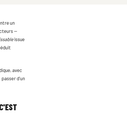
entre un
ecteurs —
issable
issue
réduit
dique, avec
 passer d'un
C'EST