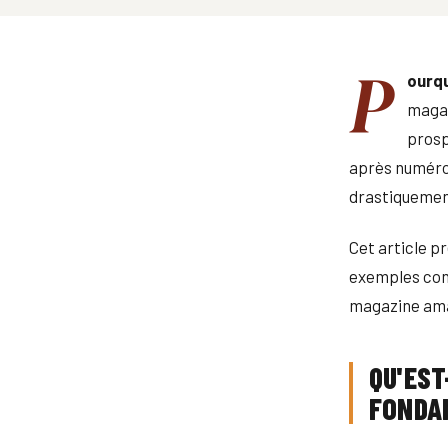
P
ourqu
magaz
prosp
après numéro.
drastiquement
Cet article p
exemples conc
magazine amat
QU'EST
FONDA