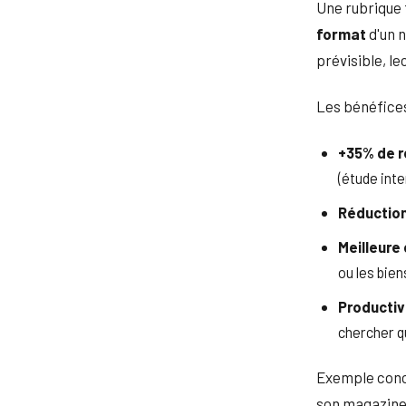
Une rubrique 
format
d'un n
prévisible, le
Les bénéfice
+35% de 
(étude int
Réduction
Meilleure
ou les bie
Productiv
chercher q
Exemple concr
son magazine 