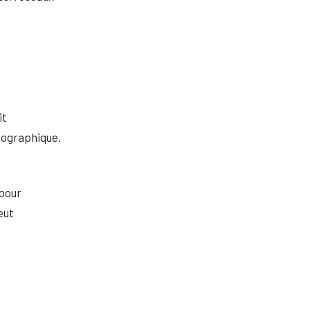
it
éographique.
 pour
eut