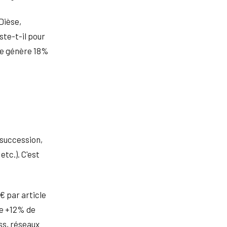
Dièse,
ste-t-il pour
que génère 18%
(succession,
tc.). C'est
€ par article
re +12% de
ss, réseaux